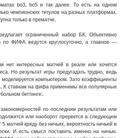
атах bo3, bo5 и так далее. То есть на одном
лько чемпионских титулов на разных платформах.
тупна только в прематче.
редлагает ограниченный набор БК. Объективно
и по ФИФА ведутся круглосуточно, а главное —
ли нет интересных матчей в реале или хочется
са. Но результат игры предугадать трудно, ведь
и моделируется компьютером. Зато коэффициенты
. К ставкам на фифа применимы все популярные
тбольном беттинге:.
 закономерностей по последним результатам или
продолжится или наоборот прервется в следующем
 5 матчей кряду без ничьих, вероятность ничьей в
ески. И есть смысл поставить именно на ничью.