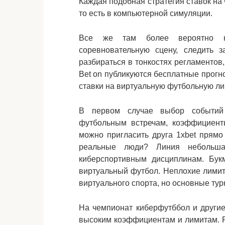
Каждая подобная стратегия ставок на
то есть в компьютерной симуляции.
Все же там более вероятно на
соревновательную сцену, следить з
разбираться в тонкостях регламентов,
Bet on публикуются бесплатные прогн
ставки на виртуальную футбольную ли
В первом случае выбор событий
футбольным встречам, коэффициент
можно пригласить друга 1xbet прямо 
реальные люди? Линия небольша
киберспортивным дисциплинам. Бу
виртуальный футбол. Неплохие лимит
виртуального спорта, но основные тур
На чемпионат киберфутббол и другие
высоким коэффициентам и лимитам. Ро