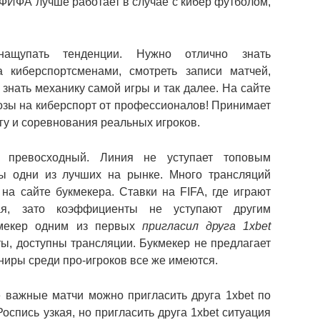
 ФИФА лучше работает в случае с кибер футболом,
щупать тенденции. Нужно отлично знать
а киберспортсменами, смотреть записи матчей,
 знать механику самой игры и так далее. На сайте
озы на киберспорт от профессионалов! Принимает
гу и соревнования реальных игроков.
 превосходный. Линия не уступает топовым
ы одни из лучших на рынке. Много трансляций
на сайте букмекера. Ставки на FIFA, где играют
я, зато коэффициенты не уступают другим
кмекер одним из первых
пригласил друга 1xbet
ы, доступны трансляции. Букмекер не предлагает
ниры среди про-игроков все же имеются.
 важные матчи можно пригласить друга 1xbet по
спись узкая, но пригласить друга 1xbet ситуация