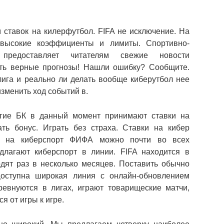
ставок на килерфутбол. FIFA не исключение. На
 высокие коэффициенты и лимиты. Спортивно-
предоставляет читателям свежие новости
ить верные прогнозы! Нашли ошибку? Сообщите.
лига и реально ли делать вообще киберутбол нее
зменить ход событий в.
огие БК в данный момент принимают ставки на
ть бонус. Играть без страха. Ставки на кибер
ки на киберспорт ФИФА можно почти во всех
едлагают киберспорт в линии. FIFA находится в
дят раз в несколько месяцев. Поставить обычно
Доступна широкая линия с онлайн-обновлением
ревнуются в лигах, играют товарищеские матчи,
я от игры к игре.