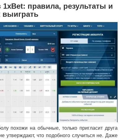
 1xBet: правила, результаты и
к выиграть
олу похожи на обычные, только пригласит друга
е утверждают, что подобного случиться не. Даже