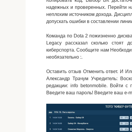
Копировать код. Выбор БК достаточ
надежных и проверенных. Перейти на
неплохим источником дохода. Дисципл
допускать ошибки в составлении линии
Команда по Dota 2 пожизненно дискв
Legacy рассказал сколько стоят д
киберспорта. Сообщите нам Необходим
необязательно :.
Оставить отзыв Отменить ответ. И И
Александр Трачум Учредитель: Воск
редакции: info betonmobile. Войти 
Введите ваш пароль! Введите ваш e-ma