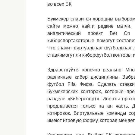
во всех БК.
Букмекер славится хорошим выбором 
сайте можно найти редкие матчи,
аналитический проект Bet On 
киберспортакоторые помогут состав
Что значит виртуальная футбольная 
ставкимогут ли киборфутбол конторы и
Здравствуйте, конечно реально. Мн
различные кибер дисциплины. Забра
футбол Fifa Фифа. Сделать став
букмекерских конторах, которые пр
разделе «Киберспорт». Ивенты прохо
предлагается только на ан часть. 
котировок. Виртуальные команды со
имеют игровую форму, которая меняетс