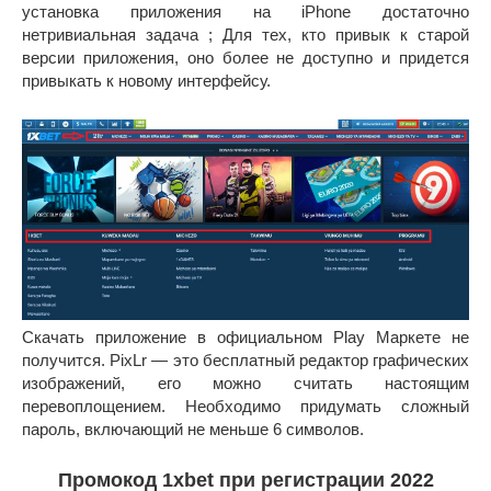
установка приложения на iPhone достаточно
нетривиальная задача ; Для тех, кто привык к старой
версии приложения, оно более не доступно и придется
привыкать к новому интерфейсу.
Скачать приложение в официальном Play Маркете не
получится. PixLr — это бесплатный редактор графических
изображений, его можно считать настоящим
перевоплощением. Необходимо придумать сложный
пароль, включающий не меньше 6 символов.
Промокод 1xbet при регистрации 2022