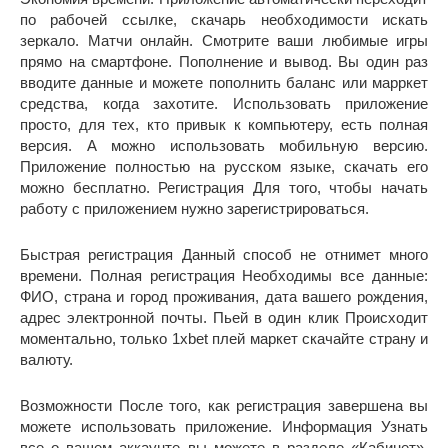
по рабочей ссылке, скачарь необходимости искать
зеркало. Матчи онлайн. Смотрите ваши любимые игры
прямо на смартфоне. Пополнение и вывод. Вы один раз
вводите данные и можете пополнить баланс или марркет
средства, когда захотите. Использовать приложение
просто, для тех, кто привык к компьютеру, есть полная
версия. А можно использовать мобильную версию.
Приложение полностью на русском языке, скачать его
можно бесплатно. Регистрация Для того, чтобы начать
работу с приложением нужно зарегистрироваться.
Быстрая регистрация Данный способ не отнимет много
времени. Полная регистрация Необходимы все данные:
ФИО, страна и город проживания, дата вашего рождения,
адрес электронной почты. Пьей в один клик Происходит
моментально, только 1xbet плей маркет скачайте страну и
валюту.
Возможности После того, как регистрация завершена вы
можете использовать приложение. Информация Узнать
все о вашем аккаунте вы можете в разделе «Кабинет».